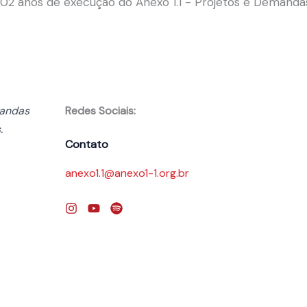
 02 anos de execução do Anexo 1.1 - Projetos e Demanda
mandas
Redes Sociais:
.
Contato
anexo1.1@anexo1-1.org.br