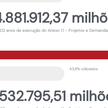
.881.912,37 milh
 02 anos de execução do Anexo 1.1 - Projetos e Demanda
43,8% utilizados
.532.795,51 milhõ