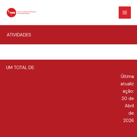
Skip
MAI
to
ME
content
ATIVIDADES
UM TOTAL DE:
Última
atualiz
ação:
30 de
Abril
de
2026