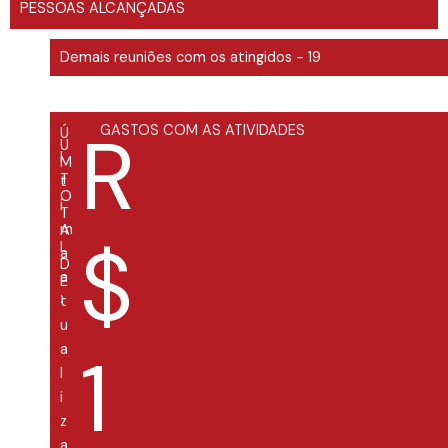
PESSOAS ALCANÇADAS
Demais reuniões com os atingidos - 19
R
GASTOS COM AS ATIVIDADES
Ú
U
l
M
T
t
O
i
T
m
A
$
L
a
D
a
E
:
t
u
1
a
l
i
z
a