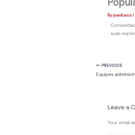
Popul
By
joaofusco
/
Comunidade
suas espec
PREVIOUS
Leave a 
Your email a