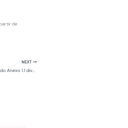
artir de
NEXT
Entidade Gestora do Anexo 1.1 divulga material desenvolvido para etapa de Priorização de Danos