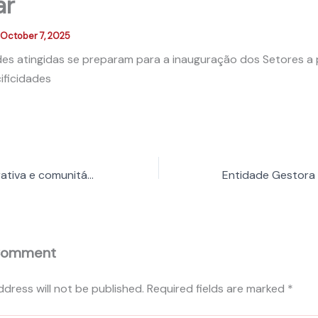
ar
October 7, 2025
s atingidas se preparam para a inauguração dos Setores a p
ificidades
Equipes administrativa e comunitária participam de formação
Comment
ddress will not be published.
Required fields are marked
*