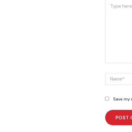
Type
here..
Name*
Save my n