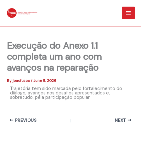
Skip
MAI
to
ME
content
Execução do Anexo 1.1
completa um ano com
avanços na reparação
By
joaofusco
/
June 9, 2026
Trajetória tem sido marcada pelo fortalecimento do
diálogo, avanços nos desafios apresentados e,
sobretudo, pela participação popular
PREVIOUS
NEXT